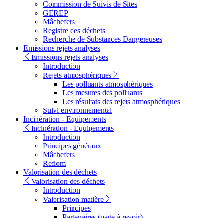
Commission de Suivis de Sites
GEREP
Mâchefers
Registre des déchets
Recherche de Substances Dangereuses
Emissions rejets analyses
Emissions rejets analyses
Introduction
Rejets atmosphériques
Les polluants atmosphériques
Les mesures des polluants
Les résultats des rejets atmosphériques
Suivi environnemental
Incinération - Equipements
Incinération - Equipements
Introduction
Principes généraux
Mâchefers
Refiom
Valorisation des déchets
Valorisation des déchets
Introduction
Valorisation matière
Principes
Partenaires (page à revoir)