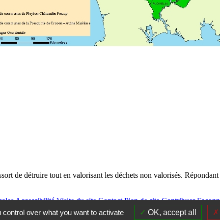
ssort de détruire tout en valorisant les déchets non valorisés. Réponda
gales
Accessibilité
Visite du site
Contact
Plan de site
Contribuer
Façonn
 control over what you want to activate
OK, accept all