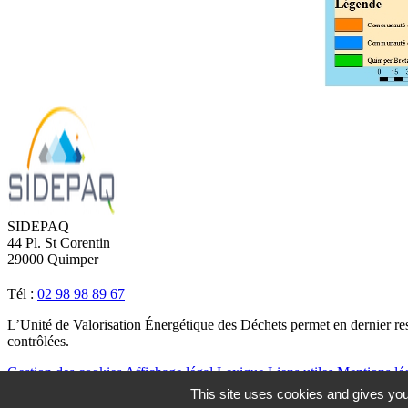
SIDEPAQ
44 Pl. St Corentin
29000 Quimper
Tél :
02 98 98 89 67
L’Unité de Valorisation Énergétique des Déchets permet en dernier re
contrôlées.
Gestion des cookies
Affichage légal
Lexique
Liens utiles
Mentions lé
Remonter
This site uses cookies and gives you
en